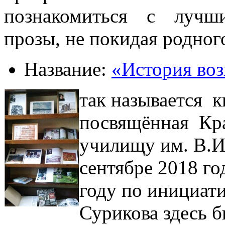
познакомиться с лучш
прозы, не покидая родного
Название:
«История во
так называется 
посвящённая Кр
училищу им. В.И
сентябре 2018 го
году по инициати
Сурикова здесь б